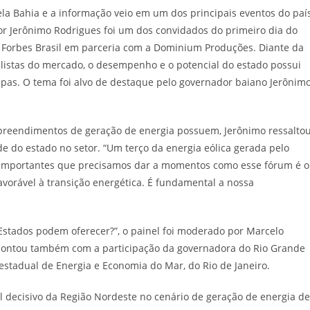
ela Bahia e a informação veio em um dos principais eventos do paí
or Jerônimo Rodrigues foi um dos convidados do primeiro dia do
 Forbes Brasil em parceria com a Dominium Produções. Diante da
ialistas do mercado, o desempenho e o potencial do estado possui
pas. O tema foi alvo de destaque pelo governador baiano Jerônim
preendimentos de geração de energia possuem, Jerônimo ressalto
 do estado no setor. “Um terço da energia eólica gerada pelo
s importantes que precisamos dar a momentos como esse fórum é o
vorável à transição energética. É fundamental a nossa
Estados podem oferecer?”, o painel foi moderado por Marcelo
 contou também com a participação da governadora do Rio Grande
o estadual de Energia e Economia do Mar, do Rio de Janeiro.
 decisivo da Região Nordeste no cenário de geração de energia de