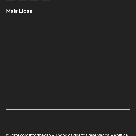
Mais Lidas
Aladilce denuncia risco aos banhistas em rampa próxima ao Forte
de Santa Maria
Aladilce volta a defender CEI ao constatar que prefeitura
mantém contratos com empresas investigadas por corrupção
Maria Marighella critica gestão municipal após resultado da
educação de Salvador no Ideb
© Café com informação – Todos os direitos reservados – Política