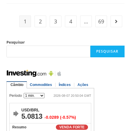
1
2
3
4
…
69
Pesquisar
PESQUISAR