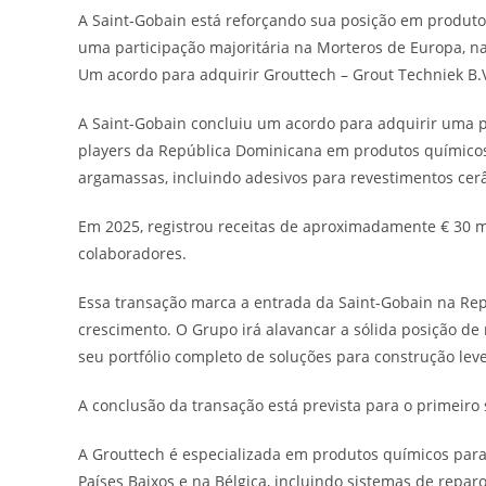
A Saint-Gobain está reforçando sua posição em produto
uma participação majoritária na Morteros de Europa, n
Um acordo para adquirir Grouttech – Grout Techniek B.V.
A Saint-Gobain concluiu um acordo para adquirir uma p
players da República Dominicana em produtos químico
argamassas, incluindo adesivos para revestimentos cer
Em 2025, registrou receitas de aproximadamente € 30 m
colaboradores.
Essa transação marca a entrada da Saint-Gobain na Rep
crescimento. O Grupo irá alavancar a sólida posição d
seu portfólio completo de soluções para construção lev
A conclusão da transação está prevista para o primeiro 
A Grouttech é especializada em produtos químicos para 
Países Baixos e na Bélgica, incluindo sistemas de reparo