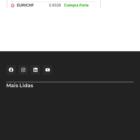
Mais Lidas
Maria Marighella critica gestão municipal após resultado da
educação de Salvador no Ideb
Deputado Hassan destaca fortalecimento do municipalismo