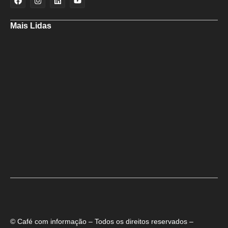
Mais Lidas
Aladilce cobra de Bruno e ACM Neto explicação sobre “recuo” de 90%
para 70% da obra da Escola do Curralinho
Ministra Margareth Menezes marca presença hoje (6), 17h, na abertura
do 8º Rede Capoeira
Primeiro dia do SEMBA reúne setor da mineração, autoridades e
estudantes em Feira de Santana
© Café com informação – Todos os direitos reservados –