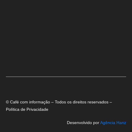
Maria Marighella critica gestão municipal após resultado da
educação de Salvador no Ideb
Deputado Hassan destaca fortalecimento do municipalismo
durante visita às novas instalações da UPB
Dino aciona PF após TCU apontar R$ 55,4 milhões em emendas
suspeitas
© Café com informação – Todos os direitos reservados –
Política de Privacidade
Desenvolvido por
Agência Hanz