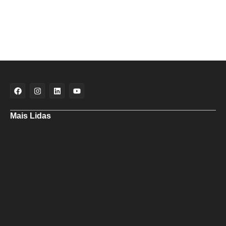
Mais Lidas
Deputado Hassan destaca fortalecimento do municipalismo durante
visita às novas instalações da UPB
Dino aciona PF após TCU apontar R$ 55,4 milhões em emendas
suspeitas