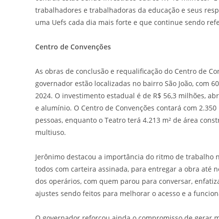
trabalhadores e trabalhadoras da educação e seus resp
uma Uefs cada dia mais forte e que continue sendo refe
Centro de Convenções
As obras de conclusão e requalificação do Centro de C
governador estão localizadas no bairro São João, com 
2024. O investimento estadual é de R$ 56,3 milhões, a
e alumínio. O Centro de Convenções contará com 2.350 
pessoas, enquanto o Teatro terá 4.213 m² de área const
multiuso.
Jerônimo destacou a importância do ritmo de trabalho 
todos com carteira assinada, para entregar a obra até
dos operários, com quem parou para conversar, enfati
ajustes sendo feitos para melhorar o acesso e a funcio
O governador reforçou ainda o compromisso de gerar m