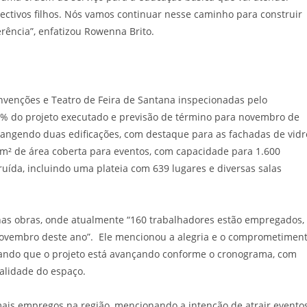
ectivos filhos. Nós vamos continuar nesse caminho para construir
rência”, enfatizou Rowenna Brito.
onvenções e Teatro de Feira de Santana inspecionadas pelo
60% do projeto executado e previsão de término para novembro de
brangendo duas edificações, com destaque para as fachadas de vidr
m² de área coberta para eventos, com capacidade para 1.600
ruída, incluindo uma plateia com 639 lugares e diversas salas
nas obras, onde atualmente “160 trabalhadores estão empregados,
 novembro deste ano”. Ele mencionou a alegria e o comprometimen
zando que o projeto está avançando conforme o cronograma, com
nalidade do espaço.
ais empregos na região, mencionando a intenção de atrair evento