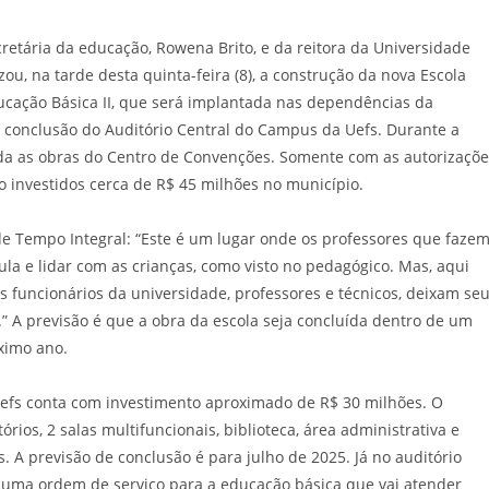
tária da educação, Rowena Brito, e da reitora da Universidade
zou, na tarde desta quinta-feira (8), a construção da nova Escola
cação Básica II, que será implantada nas dependências da
 conclusão do Auditório Central do Campus da Uefs. Durante a
inda as obras do Centro de Convenções. Somente com as autorizaçõ
o investidos cerca de R$ 45 milhões no município.
e Tempo Integral: “Este é um lugar onde os professores que faze
la e lidar com as crianças, como visto no pedagógico. Mas, aqui
funcionários da universidade, professores e técnicos, deixam se
” A previsão é que a obra da escola seja concluída dentro de um
ximo ano.
Uefs conta com investimento aproximado de R$ 30 milhões. O
órios, 2 salas multifuncionais, biblioteca, área administrativa e
 A previsão de conclusão é para julho de 2025. Já no auditório
“É uma ordem de serviço para a educação básica que vai atender