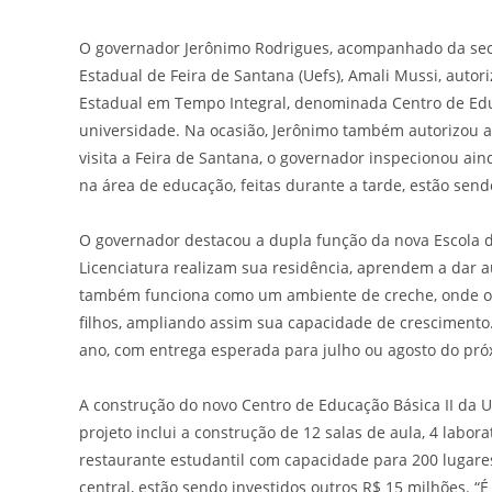
O governador Jerônimo Rodrigues, acompanhado da secre
Estadual de Feira de Santana (Uefs), Amali Mussi, autori
Estadual em Tempo Integral, denominada Centro de Edu
universidade. Na ocasião, Jerônimo também autorizou a
visita a Feira de Santana, o governador inspecionou a
na área de educação, feitas durante a tarde, estão send
O governador destacou a dupla função da nova Escola d
Licenciatura realizam sua residência, aprendem a dar au
também funciona como um ambiente de creche, onde os 
filhos, ampliando assim sua capacidade de crescimento.
ano, com entrega esperada para julho ou agosto do pró
A construção do novo Centro de Educação Básica II da 
projeto inclui a construção de 12 salas de aula, 4 laborat
restaurante estudantil com capacidade para 200 lugares.
central, estão sendo investidos outros R$ 15 milhões. 