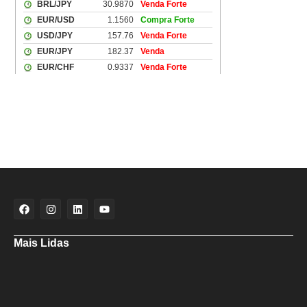
Mais Lidas
Aladilce cobra de Bruno e ACM Neto explicação sobre “recuo” de 90%
para 70% da obra da Escola do Curralinho