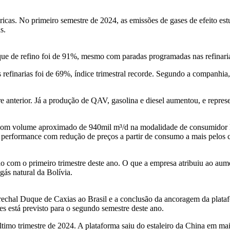
icas. No primeiro semestre de 2024, as emissões de gases de efeito est
s.
do parque de refino foi de 91%, mesmo com paradas programadas nas
 refinarias foi de 69%, índice trimestral recorde. Segundo a companhia
 anterior. Já a produção de QAV, gasolina e diesel aumentou, e represe
l com volume aproximado de 940mil m³/d na modalidade de consumidor 
r performance com redução de preços a partir de consumo a mais pelos c
o com o primeiro trimestre deste ano. O que a empresa atribuiu ao aum
gás natural da Bolívia.
chal Duque de Caxias ao Brasil e a conclusão da ancoragem da platafo
es está previsto para o segundo semestre deste ano.
timo trimestre de 2024. A plataforma saiu do estaleiro da China em ma