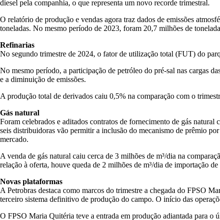
diesel pela companhia, o que representa um novo recorde trimestral.
O relatório de produção e vendas agora traz dados de emissões atmosfér
toneladas. No mesmo período de 2023, foram 20,7 milhões de tonelada
Refinarias
No segundo trimestre de 2024, o fator de utilização total (FUT) 
No mesmo período, a participação de petróleo do pré-sal nas cargas das
e a diminuição de emissões.
A produção total de derivados caiu 0,5% na comparação com o trimestre
Gás natural
Foram celebrados e aditados contratos de fornecimento de gás natura
seis distribuidoras vão permitir a inclusão do mecanismo de prêmio po
mercado.
A venda de gás natural caiu cerca de 3 milhões de m³/dia na comparaçã
relação à oferta, houve queda de 2 milhões de m³/dia de importação de 
Novas plataformas
A Petrobras destaca como marcos do trimestre a chegada do FPSO Mare
terceiro sistema definitivo de produção do campo. O início das operaçõ
O FPSO Maria Quitéria teve a entrada em produção adiantada para o úl