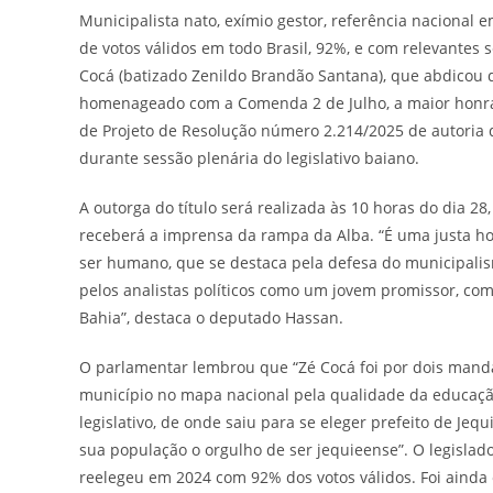
Municipalista nato, exímio gestor, referência nacional e
de votos válidos em todo Brasil, 92%, e com relevantes s
Cocá (batizado Zenildo Brandão Santana), que abdicou d
homenageado com a Comenda 2 de Julho, a maior honrari
de Projeto de Resolução número 2.214/2025 de autoria
durante sessão plenária do legislativo baiano.
A outorga do título será realizada às 10 horas do dia 
receberá a imprensa da rampa da Alba. “É uma justa 
ser humano, que se destaca pela defesa do municipalis
pelos analistas políticos como um jovem promissor, co
Bahia”, destaca o deputado Hassan.
O parlamentar lembrou que “Zé Cocá foi por dois mandat
município no mapa nacional pela qualidade da educaçã
legislativo, de onde saiu para se eleger prefeito de Je
sua população o orgulho de ser jequieense”. O legislad
reelegeu em 2024 com 92% dos votos válidos. Foi ainda 