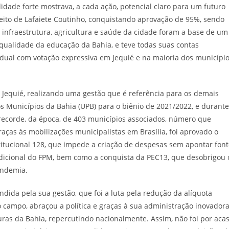
idade forte mostrava, a cada ação, potencial claro para um futuro
efeito de Lafaiete Coutinho, conquistando aprovação de 95%, sendo
, infraestrutura, agricultura e saúde da cidade foram a base de um
a qualidade da educação da Bahia, e teve todas suas contas
dual com votação expressiva em Jequié e na maioria dos municípi
de Jequié, realizando uma gestão que é referência para os demais
s Municípios da Bahia (UPB) para o biênio de 2021/2022, e durante
 recorde, da época, de 403 municípios associados, número que
aças às mobilizações municipalistas em Brasília, foi aprovado o
itucional 128, que impede a criação de despesas sem apontar font
dicional do FPM, bem como a conquista da PEC13, que desobrigou 
andemia.
ida pela sua gestão, que foi a luta pela redução da alíquota
 campo, abraçou a política e graças à sua administração inovador
uras da Bahia, repercutindo nacionalmente. Assim, não foi por aca