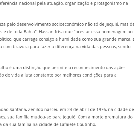
eferência nacional pela atuação, organização e protagonismo na
eza pelo desenvolvimento socioeconômico não só de Jequié, mas d
tas e de toda Bahia”. Hassan frisa que “prestar essa homenagem ao
olítico, que carrega consigo a humildade como sua grande marca, 
a com bravura para fazer a diferença na vida das pessoas, sendo
ulho é uma distinção que permite o reconhecimento das ações
 de vida a luta constante por melhores condições para a
ndão Santana, Zenildo nasceu em 24 de abril de 1976, na cidade de
 anos, sua família mudou-se para Jequié. Com a morte prematura do
a da sua família na cidade de Lafaiete Coutinho.