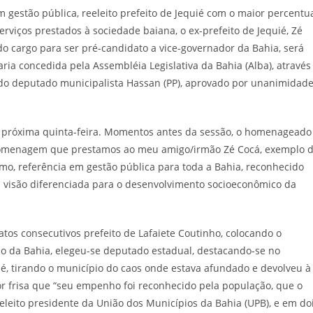
m gestão pública, reeleito prefeito de Jequié com o maior percentu
erviços prestados à sociedade baiana, o ex-prefeito de Jequié, Zé
o cargo para ser pré-candidato a vice-governador da Bahia, será
a concedida pela Assembléia Legislativa da Bahia (Alba), através
 do deputado municipalista Hassan (PP), aprovado por unanimidad
28, próxima quinta-feira. Momentos antes da sessão, o homenageado
homenagem que prestamos ao meu amigo/irmão Zé Cocá, exemplo 
mo, referência em gestão pública para toda a Bahia, reconhecido
m visão diferenciada para o desenvolvimento socioeconômico da
os consecutivos prefeito de Lafaiete Coutinho, colocando o
o da Bahia, elegeu-se deputado estadual, destacando-se no
quié, tirando o município do caos onde estava afundado e devolveu à
or frisa que “seu empenho foi reconhecido pela população, que o
eleito presidente da União dos Municípios da Bahia (UPB), e em do