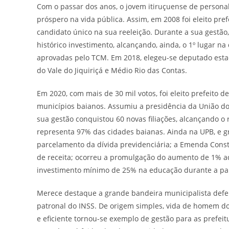
Com o passar dos anos, o jovem itiruçuense de personal
próspero na vida pública. Assim, em 2008 foi eleito pr
candidato único na sua reeleição. Durante a sua gestão
histórico investimento, alcançando, ainda, o 1º lugar n
aprovadas pelo TCM. Em 2018, elegeu-se deputado esta
do Vale do Jiquiriçá e Médio Rio das Contas.
Em 2020, com mais de 30 mil votos, foi eleito prefeito 
municípios baianos. Assumiu a presidência da União do
sua gestão conquistou 60 novas filiações, alcançando o
representa 97% das cidades baianas. Ainda na UPB, e gr
parcelamento da dívida previdenciária; a Emenda Const
de receita; ocorreu a promulgação do aumento de 1% a
investimento mínimo de 25% na educação durante a p
Merece destaque a grande bandeira municipalista defend
patronal do INSS. De origem simples, vida de homem do
e eficiente tornou-se exemplo de gestão para as prefeit