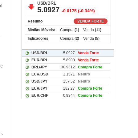
al
e
de
is