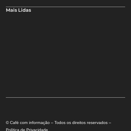
Mais Lidas
Deputado Hassan destaca fortalecimento do municipalismo
durante visita às novas instalações da UPB
Dino aciona PF após TCU apontar R$ 55,4 milhões em emendas
suspeitas
Rowenna diz que fala de ACM Neto sobre o IDEB beira a
hipocrisia
© Café com informação – Todos os direitos reservados –
Política de Privacidade