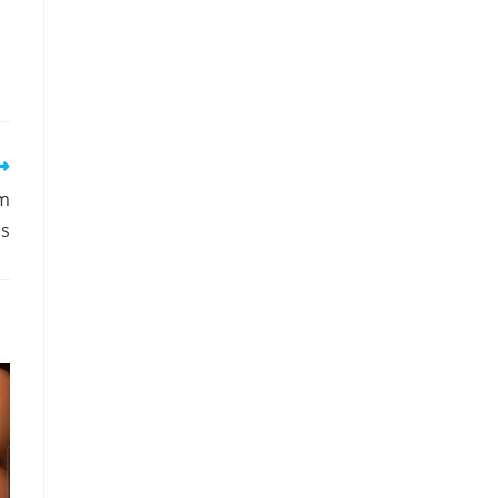
em
os