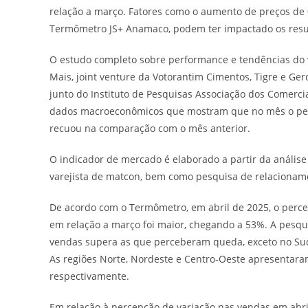
relação a março. Fatores como o aumento de preços de 
Termômetro JS+ Anamaco, podem ter impactado os resu
O estudo completo sobre performance e tendências do va
Mais, joint venture da Votorantim Cimentos, Tigre e Ger
junto do Instituto de Pesquisas Associação dos Comerc
dados macroeconômicos que mostram que no mês o perc
recuou na comparação com o mês anterior.
O indicador de mercado é elaborado a partir da análise 
varejista de matcon, bem como pesquisa de relacioname
De acordo com o Termômetro, em abril de 2025, o perce
em relação a março foi maior, chegando a 53%. A pesqu
vendas supera as que perceberam queda, exceto no Sude
As regiões Norte, Nordeste e Centro-Oeste apresentara
respectivamente.
Em relação à percepção de variação nas vendas em abri