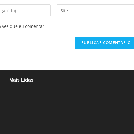
a vez que eu comentar.
Mais Lidas
Especialistas analisam redução da Selic pelo Banco Central
Em nova redução, Copom baixa taxa Selic para 14% ao ano