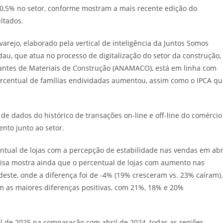
0,5% no setor, conforme mostram a mais recente edição do
ltados.
rejo, elaborado pela vertical de inteligência da Juntos Somos
dau, que atua no processo de digitalização do setor da construção,
iantes de Materiais de Construção (ANAMACO), está em linha com
entual de famílias endividadas aumentou, assim como o IPCA qu
de dados do histórico de transações on-line e off-line do comércio
nto junto ao setor.
ntual de lojas com a percepção de estabilidade nas vendas em abr
isa mostra ainda que o percentual de lojas com aumento nas
ste, onde a diferença foi de -4% (19% cresceram vs. 23% caíram).
m as maiores diferenças positivas, com 21%, 18% e 20%
l de 2025 na comparação com abril de 2024, todas as regiões