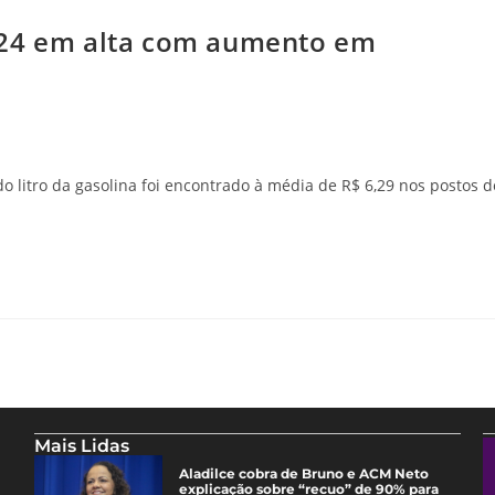
024 em alta com aumento em
litro da gasolina foi encontrado à média de R$ 6,29 nos postos d
Mais Lidas
Aladilce cobra de Bruno e ACM Neto
explicação sobre “recuo” de 90% para