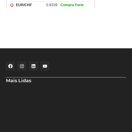
Mais Lidas
Aladilce denuncia risco aos banhistas em rampa próxima ao Forte
de Santa Maria