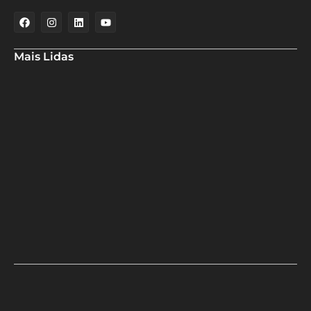
Mais Lidas
Deputado Hassan destaca fortalecimento do municipalismo
durante visita às novas instalações da UPB
Dino aciona PF após TCU apontar R$ 55,4 milhões em emendas
suspeitas
Rowenna diz que fala de ACM Neto sobre o IDEB beira a
hipocrisia