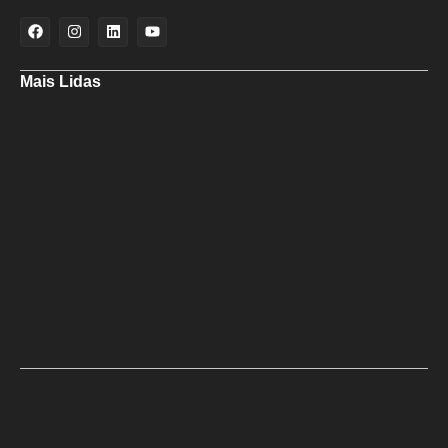
Mais Lidas
Especialistas analisam redução da Selic pelo Banco Central
Em nova redução, Copom baixa taxa Selic para 14% ao ano
Candidato do PSD usa passarela para rebater críticas de ACM Neto à
ponte