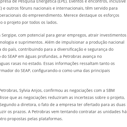
presa de Pesquisa Energética (EPE). Eventos e encontros, inclusive
 e outros fóruns nacionais e internacionais, têm servido para
e operacionais do empreendimento. Merece destaque os esforços
 o projeto por todos os lados.
 Sergipe, com potencial para gerar empregos, atrair investimentos
ecnologia e suprimentos. Além de impulsionar a produção nacional
ca do país, contribuindo para a diversificação e segurança do
o do SEAP em águas profundas, a Petrobras avança no
guas rasas no estado. Essas informações ressaltam tanto os
sformador do SEAP, configurando-o como uma das principais
Petrobras, Sylvia Anjos, confirmou as negociações com a SBM
disse que as negociações reduziram as incertezas sobre o projeto,
egundo a diretora, o fato de a empresa ter ofertado para as duas
uzir os prazos. A Petrobras vem tentando contratar as unidades há
tro propostas pelas plataformas.