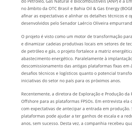
do Petróleo, Gás Natural e Biocombustíveis (ANP) e a Em
no âmbito da OTC Brasil e Bahia Oil & Gas Energy (BOGE)
afinar as expectativas e alinhar os detalhes técnicos 
desenvolvidos pelo Senador Laércio Oliveira empurrando
O projeto é visto como um motor de transformação para
e dinamizar cadeias produtivas locais em setores de t
de petróleo e gás, o projeto fortalece a matriz energéti
abastecimento energético. Paralelamente à implantaçã
descomissionamento das antigas plataformas fixas em á
desafios técnicos e logísticos quanto o potencial tran
iniciativas do setor no país para os próximos anos.
Recentemente, a diretora de Exploração e Produção da 
Offshore para as plataformas FPSOs. Em entrevista ela 
com expectativas de antecipar a entrada em produção. S
plataformas pode ajudar a ter ganhos de escala e a red
anos, sem sucesso. Desta vez, a companhia recebeu qua