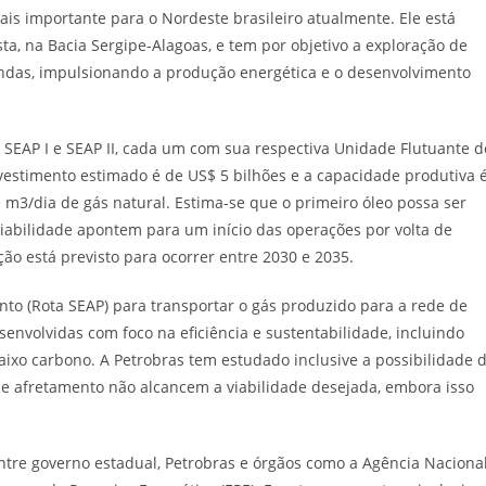
ais importante para o Nordeste brasileiro atualmente. Ele está
sta, na Bacia Sergipe-Alagoas, e tem por objetivo a exploração de
undas, impulsionando a produção energética e o desenvolvimento
SEAP I e SEAP II, cada um com sua respectiva Unidade Flutuante d
estimento estimado é de US$ 5 bilhões e a capacidade produtiva 
e m3/dia de gás natural. Estima-se que o primeiro óleo possa ser
viabilidade apontem para um início das operações por volta de
ão está previsto para ocorrer entre 2030 e 2035.
o (Rota SEAP) para transportar o gás produzido para a rede de
envolvidas com foco na eficiência e sustentabilidade, incluindo
ixo carbono. A Petrobras tem estudado inclusive a possibilidade 
e afretamento não alcancem a viabilidade desejada, embora isso
ntre governo estadual, Petrobras e órgãos como a Agência Naciona