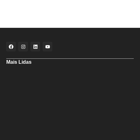
Mais Lidas
Aladilce cobra de Bruno e ACM Neto explicação sobre “recuo” de 90%
para 70% da obra da Escola do Curralinho
Ministra Margareth Menezes marca presença hoje (6), 17h, na abertura
do 8º Rede Capoeira