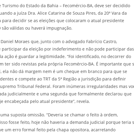
e Turismo do Estado da Bahia – Fecomércio-BA, deve ser decidido
ando a juíza Dra. Alice Catarina de Souza Pires, da 20ª Vara da
ia para decidir se as eleições que colocaram o atual presidente
 são válidas ou haverá impugnação.
Daniel Moraes que, junto com o advogado Fabrício Castro,
 participar da eleição por indeferimento e não pode participar das
a ação é guardar a legitimidade. “Foi identificado, no decorrer do
m ter sido revistas pela própria Fecomércio-BA. É importante que 
al, ela não dá margem nem é um cheque em branco para que se
entes e compete ao TRT da 5ª Região a jurisdição para definir
Supremo Tribunal Federal. Foram inúmeras irregularidades mas vo
itada judicialmente e uma segunda que formalmente declarou que
je encabeçada pelo atual presidente”, revela.
r uma suposta omissão. “Deveria se chamar o feito à ordem,
e isso fosse feito, hoje não haveria a demanda judicial porque teria 
ve um erro formal feito pela chapa opositora, acarretando