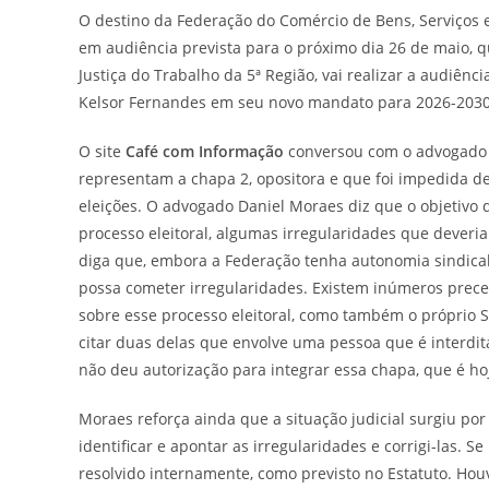
O destino da Federação do Comércio de Bens, Serviços 
em audiência prevista para o próximo dia 26 de maio, qu
Justiça do Trabalho da 5ª Região, vai realizar a audiênc
Kelsor Fernandes em seu novo mandato para 2026-2030
O site
Café com Informação
conversou com o advogado 
representam a chapa 2, opositora e que foi impedida de
eleições. O advogado Daniel Moraes diz que o objetivo d
processo eleitoral, algumas irregularidades que deveria
diga que, embora a Federação tenha autonomia sindic
possa cometer irregularidades. Existem inúmeros preced
sobre esse processo eleitoral, como também o próprio 
citar duas delas que envolve uma pessoa que é interd
não deu autorização para integrar essa chapa, que é ho
Moraes reforça ainda que a situação judicial surgiu po
identificar e apontar as irregularidades e corrigi-las. S
resolvido internamente, como previsto no Estatuto. Hou