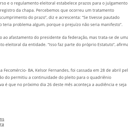
rso e o regulamento eleitoral estabelece prazos para o julgamento
 registro da chapa. Percebemos que ocorreu um tratamento
umprimento do prazo”, diz e acrescenta: “Se tivesse pautado
 teria problema algum, porque o prejuízo não seria manifesto”.
o ao afastamento do presidente da federação, mas trata-se de um
eleitoral da entidade. “Isso faz parte do próprio Estatuto”, afirm
a Fecomércio- BA, Kelsor Fernandes, foi cassada em 28 de abril pe
o do permitiu a continuidade do pleito para o quadriênio
va é que no próximo dia 26 deste mês aconteça a audiência e seja