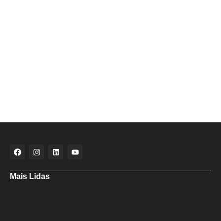
Mais Lidas
Aladilce denuncia risco aos banhistas em rampa próxima ao Forte de
Santa Maria