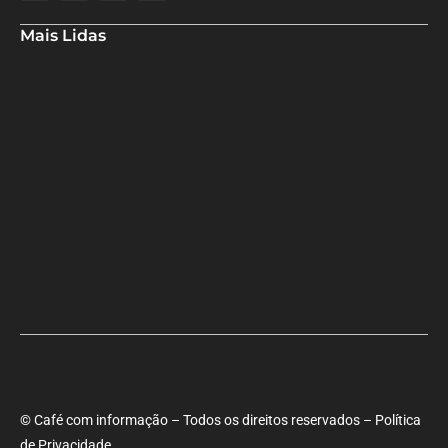
Mais Lidas
Aladilce cobra de Bruno e ACM Neto explicação sobre “recuo” de
90% para 70% da obra da Escola do Curralinho
Ministra Margareth Menezes marca presença hoje (6), 17h, na
abertura do 8º Rede Capoeira
Primeiro dia do SEMBA reúne setor da mineração, autoridades e
estudantes em Feira de Santana
© Café com informação – Todos os direitos reservados – Política
de Privacidade