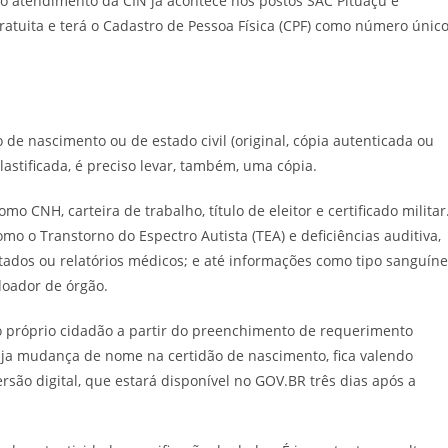
 o atendimento da CIN já acontece nos postos SAC Pituaçu e
gratuita e terá o Cadastro de Pessoa Física (CPF) como número únic
 de nascimento ou de estado civil (original, cópia autenticada ou
plastificada, é preciso levar, também, uma cópia.
 CNH, carteira de trabalho, título de eleitor e certificado militar
 o Transtorno do Espectro Autista (TEA) e deficiências auditiva,
estados ou relatórios médicos; e até informações como tipo sanguín
 doador de órgão.
o próprio cidadão a partir do preenchimento de requerimento
haja mudança de nome na certidão de nascimento, fica valendo
são digital, que estará disponível no GOV.BR três dias após a