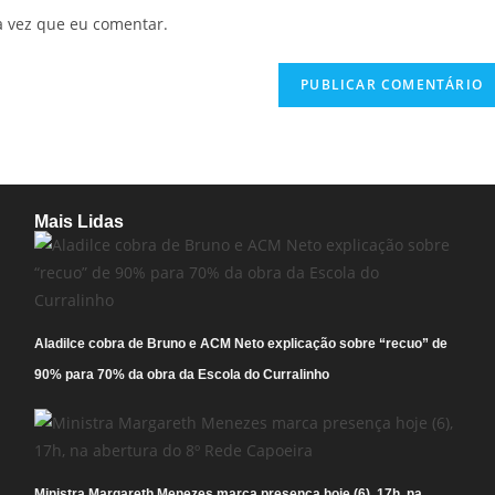
a vez que eu comentar.
Mais Lidas
Aladilce cobra de Bruno e ACM Neto explicação sobre “recuo” de
90% para 70% da obra da Escola do Curralinho
Ministra Margareth Menezes marca presença hoje (6), 17h, na