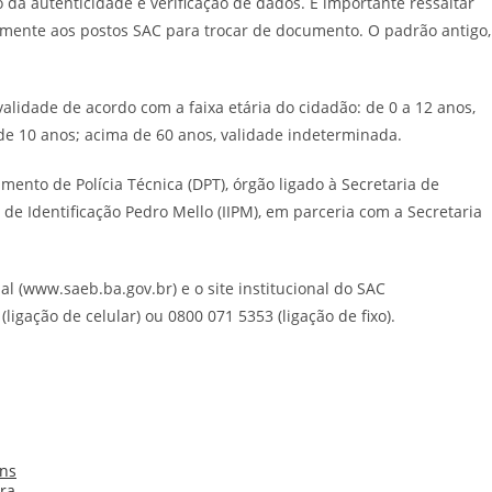
da autenticidade e verificação de dados. É importante ressaltar
tamente aos postos SAC para trocar de documento. O padrão antigo,
alidade de acordo com a faixa etária do cidadão: de 0 a 12 anos,
 de 10 anos; acima de 60 anos, validade indeterminada.
ento de Polícia Técnica (DPT), órgão ligado à Secretaria de
 de Identificação Pedro Mello (IIPM), em parceria com a Secretaria
ial (www.saeb.ba.gov.br) e o site institucional do SAC
(ligação de celular) ou 0800 071 5353 (ligação de fixo).