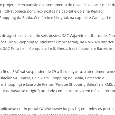
m o projeto de expansão do atendimento do novo RG a partir de 1º d
al (CIN) começa por cinco postos na capital e dois na Região
 Shopping da Bahia, Comércio e Uruguai, na capital; e Camaçari e
de agosto, envolvendo seis postos: SAC Cajazeiras, Liberdade, Pau
ões Filho (Shopping Multicenter Empresarial), na RMS. No interior
SAC Feira I e II, Conquista I e II, Ilhéus, Irecê, Itabuna e Barreiras.
, a Rede SAC vai suspender, de 29 a 31 de agosto, o atendimento no
ulação: SAC Barra, Bela Vista, Shopping da Bahia, Comércio e
ard Shopping) e Lauro de Freitas (Parque Shopping Bahia), na RMS. 
dias. Basta se dirigir à unidade com o protocolo em mãos e retira
aplicativo ou do portal GOVBA (www.ba.gov.br) em todos os postos