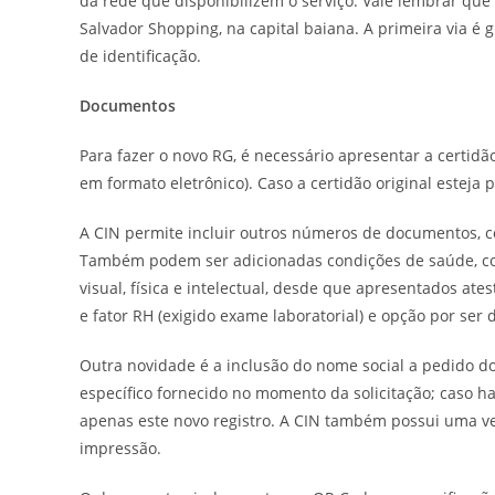
da rede que disponibilizem o serviço. Vale lembrar que
Salvador Shopping, na capital baiana. A primeira via é 
de identificação.
Documentos
Para fazer o novo RG, é necessário apresentar a certidão
em formato eletrônico). Caso a certidão original esteja 
A CIN permite incluir outros números de documentos, como
Também podem ser adicionadas condições de saúde, como
visual, física e intelectual, desde que apresentados at
e fator RH (exigido exame laboratorial) e opção por ser
Outra novidade é a inclusão do nome social a pedido d
específico fornecido no momento da solicitação; caso 
apenas este novo registro. A CIN também possui uma ver
impressão.