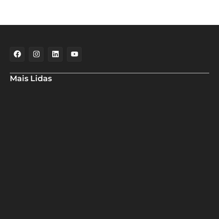
Mais Lidas
Deputado Hassan destaca fortalecimento do municipalismo
durante visita às novas instalações da UPB
Dino aciona PF após TCU apontar R$ 55,4 milhões em emendas
suspeitas
Rowenna diz que fala de ACM Neto sobre o IDEB beira a
hipocrisia