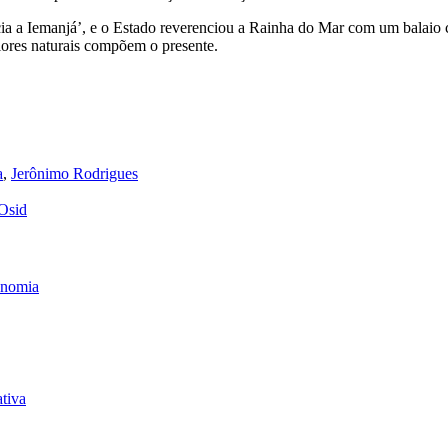
ncia a Iemanjá’, e o Estado reverenciou a Rainha do Mar com um balai
flores naturais compõem o presente.
a
,
Jerônimo Rodrigues
 Osid