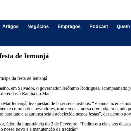
Artigos
Negócios
Empregos
Podcast
Quem
festa de Iemanjá
rmelho, em Salvador, o governador Jerônimo Rodrigues, acompanhado pel
oferendas à Rainha do Mar.
Mar Iemanjá, fez questão de fazer seus pedidos. “Viemos fazer as noss
também é como o dos pescadores, trouxemos a nossa oferenda, trocando 
o para que a segurança seja estabelecida nessas festas”, destacou o go
or, falou da importância do 2 de Fevereiro: “Pedimos a ela e aos deuses
 do nosso povo e a manutenção da tradição”.