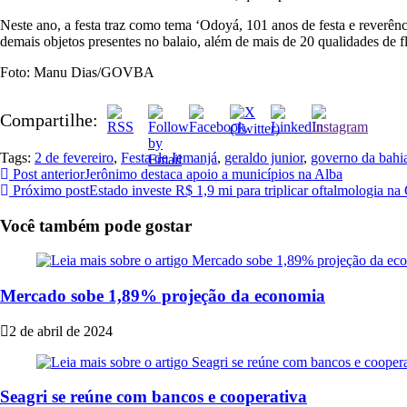
Neste ano, a festa traz como tema ‘Odoyá, 101 anos de festa e reverê
demais objetos presentes no balaio, além de mais de 20 qualidades de 
Foto: Manu Dias/GOVBA
Compartilhe:
Tags:
2 de fevereiro
,
Festa de Iemanjá
,
geraldo junior
,
governo da bahi
Post anterior
Jerônimo destaca apoio a municípios na Alba
Próximo post
Estado investe R$ 1,9 mi para triplicar oftalmologia na
Você também pode gostar
Mercado sobe 1,89% projeção da economia
2 de abril de 2024
Seagri se reúne com bancos e cooperativa