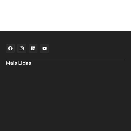
Mais Lidas
Aladilce cobra de Bruno e ACM Neto explicação sobre “recuo” de
90% para 70% da obra da Escola do Curralinho
Ministra Margareth Menezes marca presença hoje (6), 17h, na
abertura do 8º Rede Capoeira