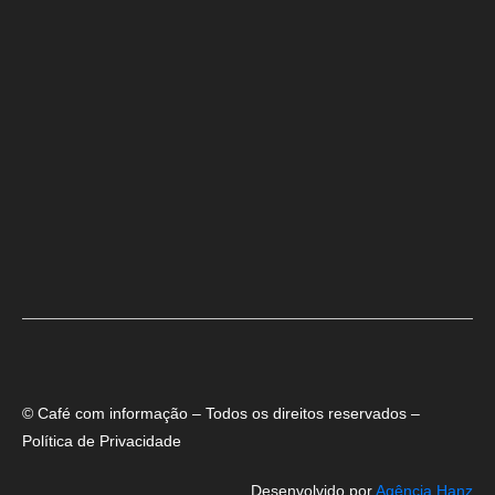
Dino aciona PF após TCU apontar R$ 55,4 milhões em emendas
suspeitas
Rowenna diz que fala de ACM Neto sobre o IDEB beira a hipocrisia
Cencosud avança em estratégia com recorde de 31 milhões de clientes
ativos fidelizados
© Café com informação – Todos os direitos reservados –
Política de Privacidade
Desenvolvido por
Agência Hanz