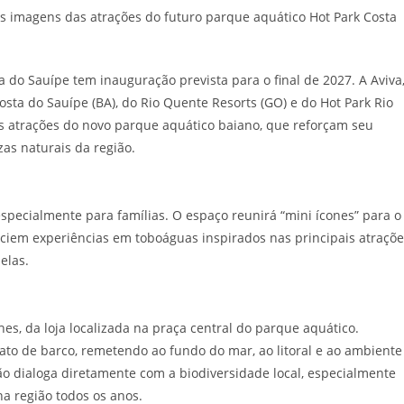
a do Sauípe tem inauguração prevista para o final de 2027. A Aviva
sta do Sauípe (BA), do Rio Quente Resorts (GO) e do Hot Park Rio
s atrações do novo parque aquático baiano, que reforçam seu
as naturais da região.
especialmente para famílias. O espaço reunirá “mini ícones” para o
nciem experiências em toboáguas inspirados nas principais atraçõ
elas.
s, da loja localizada na praça central do parque aquático.
mato de barco, remetendo ao fundo do mar, ao litoral e ao ambiente
ão dialoga diretamente com a biodiversidade local, especialmente
a região todos os anos.