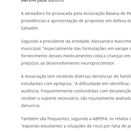
ABPEFA pede socorro
A vereadora foi provocada pela Associação Baiana de Pe
providências e apresentação de propostas em defesa d
Salvador.
Segundo a presidente da entidade, Alessandra Nascimen
municipal, “especialmente das formulações em xarope d
fornecimento desses medicamentos coloca crianças em ri
prejuízos ao desenvolvimento neuropsicomotor.
A Associação tem recebido diversas denúncias de famíl
estudantes com epilepsia. “A dificuldade em identificar 
ausência, frequentemente confundidas com desatenção
receber o suporte necessário, são injustamente avali
denuncia.
Também são frequentes, segundo a ABPEFA, os relatos d
“expondo estudantes a situações de risco por falta de p