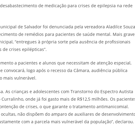
municipal de Salvador foi denunciada pela vereadora Aladilce Souz
cimento de remédios para pacientes de saúde mental. Mais grave
icipal, “entregues à própria sorte pela ausência de profissionais
 de crises epilépticas”.
dimento a pacientes e alunos que necessitam de atenção especial,
ue convocará, logo após o recesso da Câmara, audiência pública
o mais vulnerável.
a. As crianças e adolescentes com Transtorno do Espectro Autista
 Curralinho, onde já foi gasto mais de R$12,5 milhões. Os paciente
ntenção de crises, o que garante o tratamento antimanicomial.
u ocultas, não dispõem do amparo de auxiliares de desenvolviment
l justamente com a parcela mais vulnerável da população”, declarou.