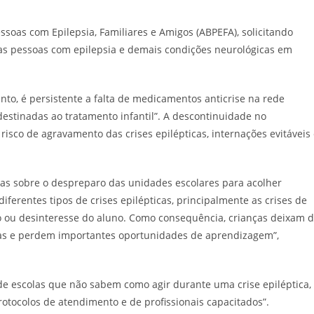
ssoas com Epilepsia, Familiares e Amigos (ABPEFA), solicitando
as pessoas com epilepsia e demais condições neurológicas em
to, é persistente a falta de medicamentos anticrise na rede
estinadas ao tratamento infantil”. A descontinuidade no
sco de agravamento das crises epilépticas, internações evitáveis
ias sobre o despreparo das unidades escolares para acolher
diferentes tipos de crises epilépticas, principalmente as crises de
 ou desinteresse do aluno. Como consequência, crianças deixam 
adas e perdem importantes oportunidades de aprendizagem”,
e escolas que não sabem como agir durante uma crise epiléptica,
rotocolos de atendimento e de profissionais capacitados”.