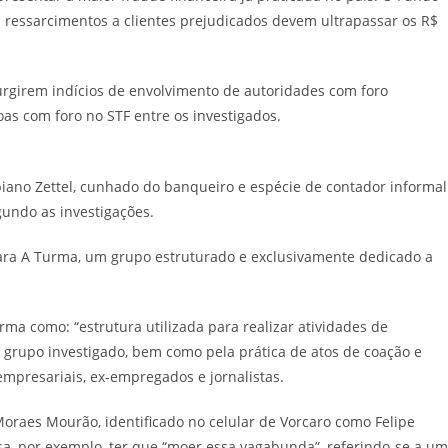
s ressarcimentos a clientes prejudicados devem ultrapassar os R$
rgirem indícios de envolvimento de autoridades com foro
as com foro no STF entre os investigados.
iano Zettel, cunhado do banqueiro e espécie de contador informal
undo as investigações.
para A Turma, um grupo estruturado e exclusivamente dedicado a
a como: “estrutura utilizada para realizar atividades de
 grupo investigado, bem como pela prática de atos de coação e
empresariais, ex-empregados e jornalistas.
raes Mourão, identificado no celular de Vorcaro como Felipe
sa, por exemplo, ter que “moer essa vagabunda”, referindo-se a u