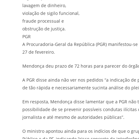
lavagem de dinheiro,
violação de sigilo funcional,
fraude processual e
obstrução de justiça.
PGR
A Procuradoria-Geral da República (PGR) manifestou-se 
27 de fevereiro.
Mendonça deu prazo de 72 horas para parecer do órgão
A PGR disse ainda não ver nos pedidos “a indicação de 
de tão rápida e necessariamente sucinta análise do plei
Em resposta, Mendonça disse lamentar que a PGR não t
possibilidade de se prevenir possíveis condutas ilícitas
jornalista e até mesmo de autoridades públicas”.
O ministro apontou ainda para os indícios de que o grup
Público e da PF, indicando “risco concreto de interferênc