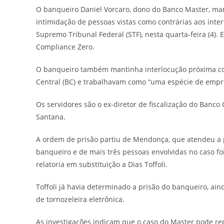
O banqueiro Daniel Vorcaro, dono do Banco Master, man
intimidação de pessoas vistas como contrárias aos inte
Supremo Tribunal Federal (STF), nesta quarta-feira (4).
Compliance Zero.
O banqueiro também mantinha interlocução próxima co
Central (BC) e trabalhavam como “uma espécie de empre
Os servidores são o ex-diretor de fiscalização do Banco 
Santana.
A ordem de prisão partiu de Mendonça, que atendeu a ped
banqueiro e de mais três pessoas envolvidas no caso foi
relatoria em substituição a Dias Toffoli.
Toffoli já havia determinado a prisão do banqueiro, a
de tornozeleira eletrônica.
As investigações indicam que o caso do Master pode rep