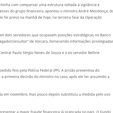
tinha com comparsas uma estrutura voltada à vigilância e
resses do grupo financeiro, apontou o ministro André Mendonça, d
 Ele foi preso na manhã de hoje, na terceira fase da Operação
m dois servidores que ocupavam posições estratégicas no Banco
gado/consultor” de Vorcaro, fornecendo informações privilegiadas
Central Paulo Sérgio Neves de Souza e o ex-servidor Belline
ido feio pela Polícia Federal (PF). A prisão preventiva do
 a primeira decisão do ministro no caso, após ele ter assumido a
inda em novembro, mas pouco depois substituiu a medida pelo uso
resentar a maior fraude financeira já praticada no país. O Fundo