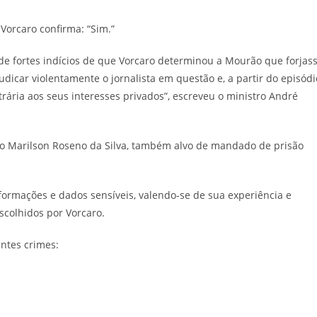
Vorcaro confirma: “Sim.”
a de fortes indícios de que Vorcaro determinou a Mourão que forjas
dicar violentamente o jornalista em questão e, a partir do episódi
rária aos seus interesses privados”, escreveu o ministro André
do Marilson Roseno da Silva, também alvo de mandado de prisão
formações e dados sensíveis, valendo-se de sua experiência e
escolhidos por Vorcaro.
intes crimes: