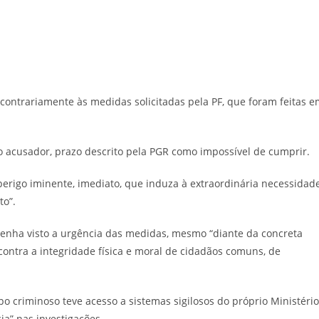
contrariamente às medidas solicitadas pela PF, que foram feitas 
 acusador, prazo descrito pela PGR como impossível de cumprir.
perigo iminente, imediato, que induza à extraordinária necessidad
to”.
enha visto a urgência das medidas, mesmo “diante da concreta
 contra a integridade física e moral de cidadãos comuns, de
o criminoso teve acesso a sistemas sigilosos do próprio Ministério
ia” nas investigações.