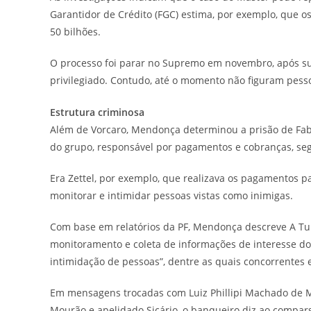
Garantidor de Crédito (FGC) estima, por exemplo, que o
50 bilhões.
O processo foi parar no Supremo em novembro, após su
privilegiado. Contudo, até o momento não figuram pesso
Estrutura criminosa
Além de Vorcaro, Mendonça determinou a prisão de Fab
do grupo, responsável por pagamentos e cobranças, seg
Era Zettel, por exemplo, que realizava os pagamentos 
monitorar e intimidar pessoas vistas como inimigas.
Com base em relatórios da PF, Mendonça descreve A Turm
monitoramento e coleta de informações de interesse do
intimidação de pessoas”, dentre as quais concorrentes 
Em mensagens trocadas com Luiz Phillipi Machado de Mo
Mourão e apelidado Sicário, o banqueiro diz ao compar