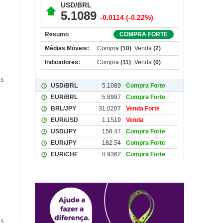
es
es