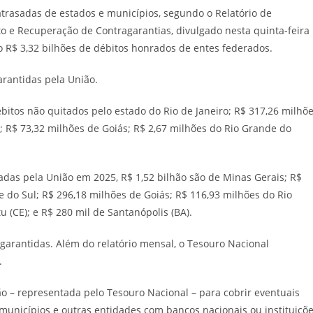
atrasadas de estados e municípios, segundo o Relatório de
 e Recuperação de Contragarantias, divulgado nesta quinta-feira
o R$ 3,32 bilhões de débitos honrados de entes federados.
arantidas pela União.
bitos não quitados pelo estado do Rio de Janeiro; R$ 317,26 milhõ
; R$ 73,32 milhões de Goiás; R$ 2,67 milhões do Rio Grande do
adas pela União em 2025, R$ 1,52 bilhão são de Minas Gerais; R$
e do Sul; R$ 296,18 milhões de Goiás; R$ 116,93 milhões do Rio
 (CE); e R$ 280 mil de Santanópolis (BA).
garantidas. Além do relatório mensal, o Tesouro Nacional
.
ão – representada pelo Tesouro Nacional – para cobrir eventuais
municípios e outras entidades com bancos nacionais ou instituiçõ