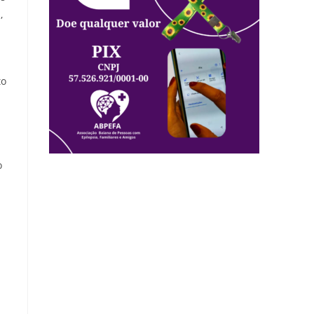
,
to
o