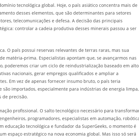
omínio tecnológica global. Hoje, o país asiático concentra mais de
namento desses elementos, que são determinantes para setores
tores, telecomunicações e defesa. A decisão das principais
tégica: controlar a cadeia produtiva desses minerais passou a ser
a. O país possui reservas relevantes de terras raras, mas sua
 de matéria-prima. Especialistas apontam que, se avançarmos nas
o, poderemos criar um ciclo de reindustrialização baseado em alto
dutivas nacionais, gerar empregos qualificados e ampliar a
es. Em vez de apenas fornecer insumo bruto, o país teria
 são importados, especialmente para indústrias de energia limpa,
s de precisão.
ação profissional. O salto tecnológico necessário para transforma
ngenheiros, programadores, especialistas em automação, robótic
sta em educação tecnológica e fundador da SuperGeeks, o momento é
 um espaço estratégico na nova economia global. Mas isso só será