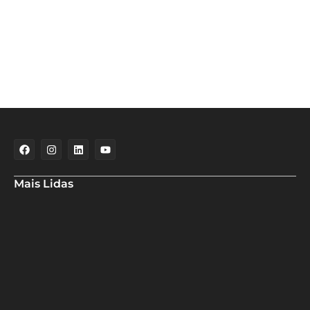
Mais Lidas
Maria Marighella critica gestão municipal após resultado da
educação de Salvador no Ideb
Deputado Hassan destaca fortalecimento do municipalismo
durante visita às novas instalações da UPB