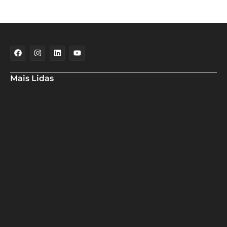
Mais Lidas
Deputado Hassan destaca fortalecimento do municipalismo
durante visita às novas instalações da UPB
Dino aciona PF após TCU apontar R$ 55,4 milhões em emendas
suspeitas
Rowenna diz que fala de ACM Neto sobre o IDEB beira a
hipocrisia