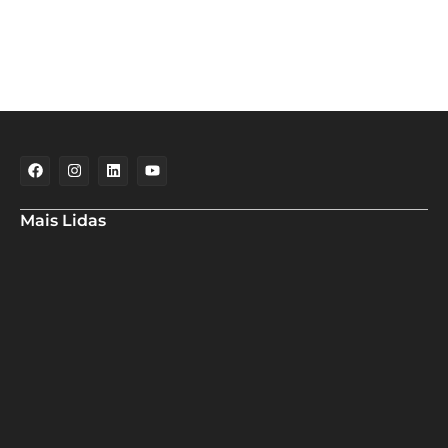
Mais Lidas
Maria Marighella critica gestão municipal após resultado da
educação de Salvador no Ideb
Deputado Hassan destaca fortalecimento do municipalismo
durante visita às novas instalações da UPB