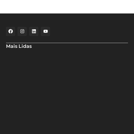
Mais Lidas
Maria Marighella critica gestão municipal após resultado da
educação de Salvador no Ideb
Deputado Hassan destaca fortalecimento do municipalismo
durante visita às novas instalações da UPB
Dino aciona PF após TCU apontar R$ 55,4 milhões em emendas
suspeitas