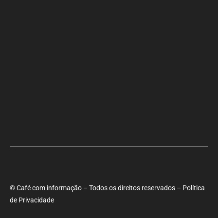
Aladilce denuncia risco aos banhistas em rampa próxima ao Forte
de Santa Maria
Aladilce volta a defender CEI ao constatar que prefeitura
mantém contratos com empresas investigadas por corrupção
Maria Marighella critica gestão municipal após resultado da
educação de Salvador no Ideb
© Café com informação – Todos os direitos reservados – Política
de Privacidade