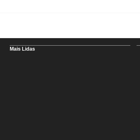
Mais Lidas
Aladilce cobra de Bruno e ACM Neto explicação sobre “recuo” de
90% para 70% da obra da Escola do Curralinho