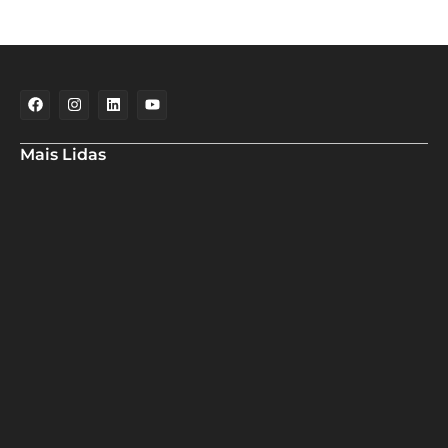
Mais Lidas
Deputado Hassan destaca fortalecimento do municipalismo
durante visita às novas instalações da UPB
Dino aciona PF após TCU apontar R$ 55,4 milhões em emendas
suspeitas
Rowenna diz que fala de ACM Neto sobre o IDEB beira a
hipocrisia