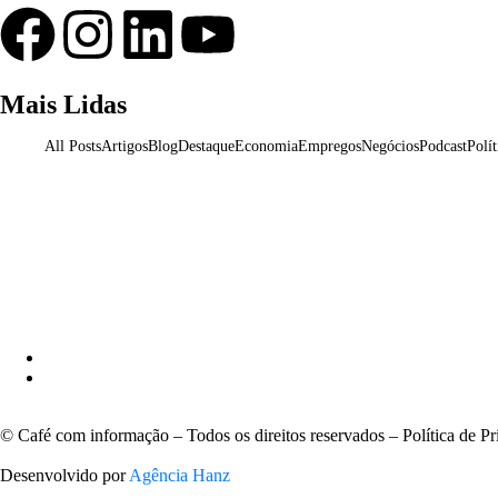
Mais Lidas
All Posts
Artigos
Blog
Destaque
Economia
Empregos
Negócios
Podcast
Polít
Aladilce cobra de Bruno e ACM Neto explicação 
Ministra Margareth Menezes marca presença hoje 
Primeiro dia do SEMBA reúne setor da mineração
© Café com informação – Todos os direitos reservados – Política de Pr
Desenvolvido por
Agência Hanz