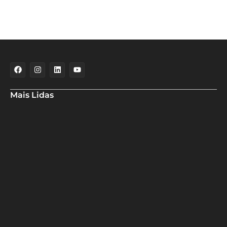
Mais Lidas
Deputado Hassan destaca fortalecimento do municipalismo
durante visita às novas instalações da UPB
Dino aciona PF após TCU apontar R$ 55,4 milhões em emendas
suspeitas
Rowenna diz que fala de ACM Neto sobre o IDEB beira a