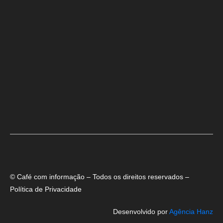
Deputado Hassan destaca fortalecimento do municipalismo durante
visita às novas instalações da UPB
Dino aciona PF após TCU apontar R$ 55,4 milhões em emendas
suspeitas
Rowenna diz que fala de ACM Neto sobre o IDEB beira a hipocrisia
© Café com informação – Todos os direitos reservados –
Política de Privacidade
Desenvolvido por
Agência Hanz