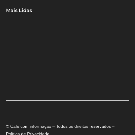
Mais Lidas
Deputado Hassan destaca fortalecimento do municipalismo
durante visita às novas instalações da UPB
Dino aciona PF após TCU apontar R$ 55,4 milhões em emendas
suspeitas
Rowenna diz que fala de ACM Neto sobre o IDEB beira a
hipocrisia
© Café com informação – Todos os direitos reservados –
Política de Privacidade