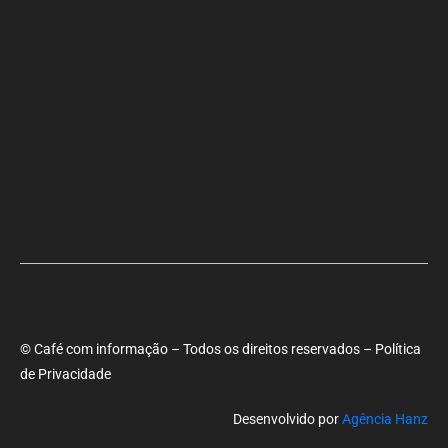
Deputado Hassan destaca fortalecimento do municipalismo
durante visita às novas instalações da UPB
Dino aciona PF após TCU apontar R$ 55,4 milhões em emendas
suspeitas
Rowenna diz que fala de ACM Neto sobre o IDEB beira a
hipocrisia
© Café com informação – Todos os direitos reservados – Política
de Privacidade
Desenvolvido por
Agência Hanz