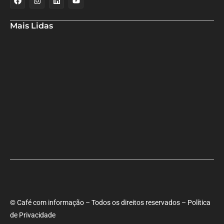
Mais Lidas
Ministra Margareth Menezes marca presença hoje (6), 17h, na
abertura do 8º Rede Capoeira
Primeiro dia do SEMBA reúne setor da mineração, autoridades e
estudantes em Feira de Santana
CNC: endividamento é o maior da série histórica
© Café com informação – Todos os direitos reservados – Política
de Privacidade