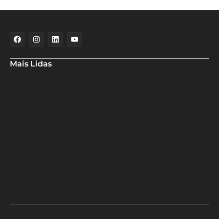
Mais Lidas
Especialistas analisam redução da Selic pelo Banco Central
Em nova redução, Copom baixa taxa Selic para 14% ao ano
Candidato do PSD usa passarela para rebater críticas de ACM
Neto à ponte