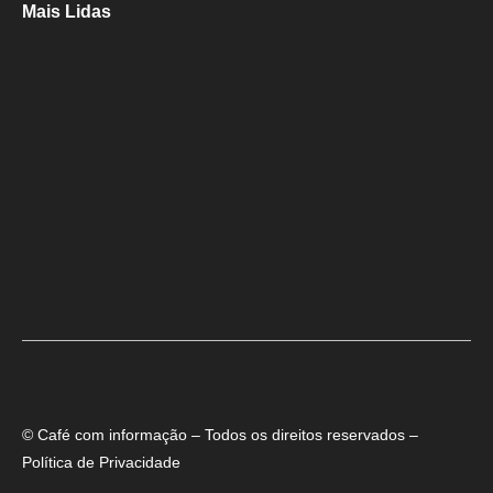
Mais Lidas
Aladilce cobra de Bruno e ACM Neto explicação sobre “recuo” de 90%
para 70% da obra da Escola do Curralinho
Ministra Margareth Menezes marca presença hoje (6), 17h, na abertura
do 8º Rede Capoeira
Primeiro dia do SEMBA reúne setor da mineração, autoridades e
estudantes em Feira de Santana
© Café com informação – Todos os direitos reservados –
Política de Privacidade