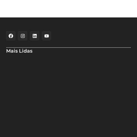
Mais Lidas
Aladilce denuncia risco aos banhistas em rampa próxima ao Forte
de Santa Maria
Aladilce volta a defender CEI ao constatar que prefeitura
mantém contratos com empresas investigadas por corrupção
Maria Marighella critica gestão municipal após resultado da