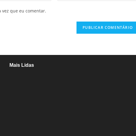
a vez que eu comentar.
Mais Lidas
Aladilce cobra de Bruno e ACM Neto explicação sobre “recuo” de
90% para 70% da obra da Escola do Curralinho
Ministra Margareth Menezes marca presença hoje (6), 17h, na
abertura do 8º Rede Capoeira