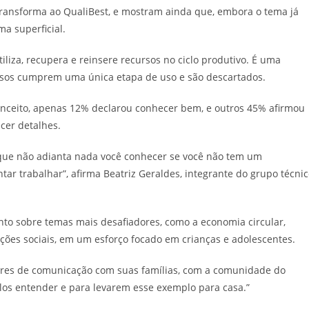
ansforma ao QualiBest, e mostram ainda que, embora o tema já
a superficial.
iliza, recupera e reinsere recursos no ciclo produtivo. É uma
ursos cumprem uma única etapa de uso e são descartados.
conceito, apenas 12% declarou conhecer bem, e outros 45% afirmou
cer detalhes.
rque não adianta nada você conhecer se você não tem um
ar trabalhar”, afirma Beatriz Geraldes, integrante do grupo técni
ento sobre temas mais desafiadores, como a economia circular,
ções sociais, em um esforço focado em crianças e adolescentes.
tores de comunicação com suas famílias, com a comunidade do
los entender e para levarem esse exemplo para casa.”